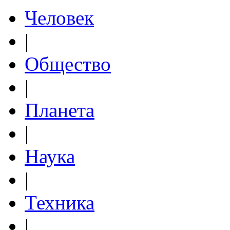
Человек
|
Общество
|
Планета
|
Наука
|
Техника
|