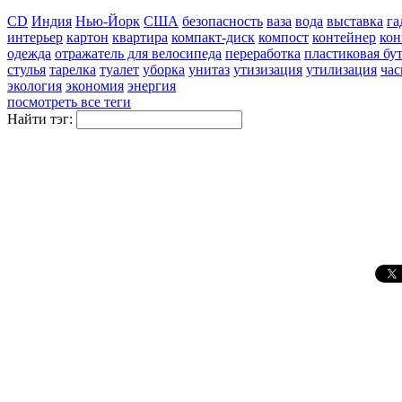
CD
Индия
Нью-Йорк
США
безопасность
ваза
вода
выставка
га
интерьер
картон
квартира
компакт-диск
компост
контейнер
кон
одежда
отражатель для велосипеда
переработка
пластиковая бу
стулья
тарелка
туалет
уборка
унитаз
утизизация
утилизация
ча
экология
экономия
энергия
посмотреть все теги
Найти тэг: