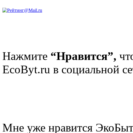
Нажмите
“Нравится”,
чт
EcoByt.ru в социальной се
Мне уже нравится ЭкоБы