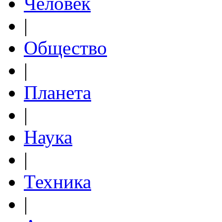
Человек
|
Общество
|
Планета
|
Наука
|
Техника
|