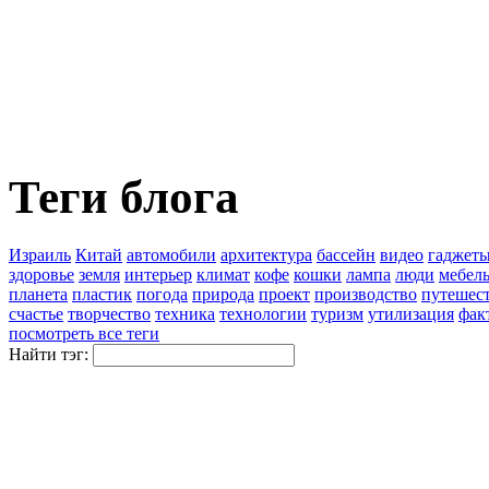
Теги блога
Израиль
Китай
автомобили
архитектура
бассейн
видео
гаджет
здоровье
земля
интерьер
климат
кофе
кошки
лампа
люди
мебел
планета
пластик
погода
природа
проект
производство
путешес
счастье
творчество
техника
технологии
туризм
утилизация
фак
посмотреть все теги
Найти тэг: