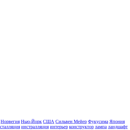
Норвегия
Нью-Йорк
США
Сильвен Мейер
Фукусима
Япония
сталляция
инстралляция
интерьер
конструктор
лампа
ландшафт