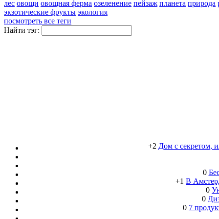
лес
овощи
овощная ферма
озеленение
пейзаж
планета
природа
экзотические фрукты
экология
посмотреть все теги
Найти тэг:
+2
Дом с секретом, 
0
Бе
+1
В Амстерд
0
Ун
0
Ди
0
7 продук