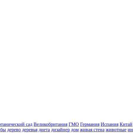
отанический сад
Великобритания
ГМО
Германия
Испания
Китай
ибы
дерево
деревья
диета
дизайнер
дом
живая стена
животные
ин