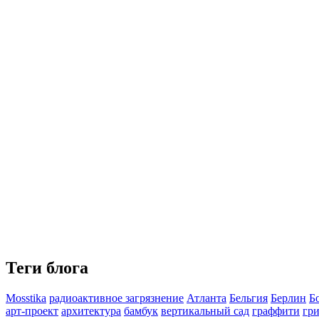
Теги блога
Mosstika
pадиоактивное загрязнение
Атланта
Бельгия
Берлин
Б
арт-проект
архитектура
бамбук
вертикальный сад
граффити
гр