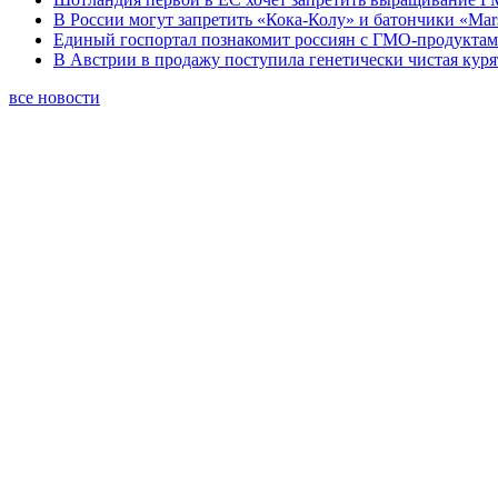
В России могут запретить «Кока-Колу» и батончики «Mar
Единый госпортал познакомит россиян с ГМО-продукта
В Австрии в продажу поступила генетически чистая кур
все новости