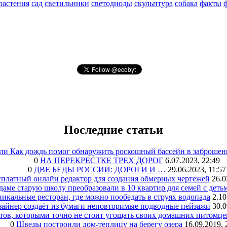
растения
сад
светильники
светодиоды
скульптура
собака
факты
Последние статьи
или Как дождь помог обнаружить роскошный бассейн в заброшен
0
НА ПЕРЕКРЕСТКЕ ТРЕХ ДОРОГ
6.07.2023, 22:49
0
ДВЕ БЕДЫ РОССИИ: ДОРОГИ И …
29.06.2023, 11:57
сплатный онлайн редактор для создания обмерных чертежей
26.0
аме старую школу преобразовали в 10 квартир для семей с деть
икальные ресторан, где можно пообедать в струях водопада
2.10
зайнер создаёт из бумаги неповторимые подводные пейзажи
30.0
тов, которыми точно не стоит угощать своих домашних питомце
0
Шведы построили дом-теплицу на берегу озера
16.09.2019, 