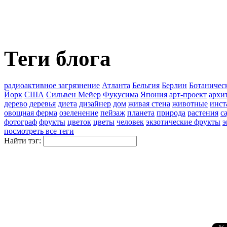
Теги блога
pадиоактивное загрязнение
Атланта
Бельгия
Берлин
Ботаничес
Йорк
США
Сильвен Мейер
Фукусима
Япония
арт-проект
архи
дерево
деревья
диета
дизайнер
дом
живая стена
животные
инст
овощная ферма
озеленение
пейзаж
планета
природа
растения
с
фотограф
фрукты
цветок
цветы
человек
экзотические фрукты
э
посмотреть все теги
Найти тэг: