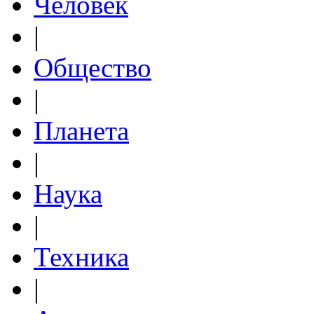
Человек
|
Общество
|
Планета
|
Наука
|
Техника
|