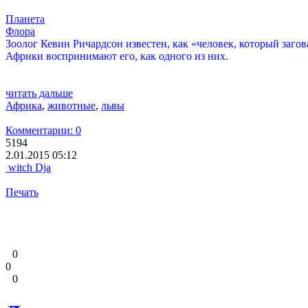
Планета
Флора
Зоолог Кевин Ричардсон известен, как «человек, который заго
Африки воспринимают его, как одного из них.
читать дальше
Африка
,
животные
,
львы
Комментарии: 0
5194
2.01.2015 05:12
witch Dja
Печать
0
0
0