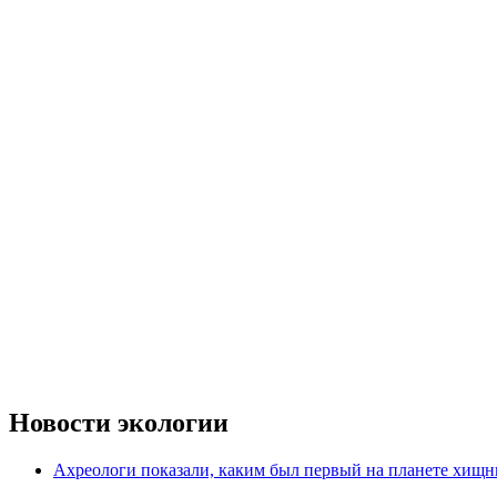
Новости экологии
Ахреологи показали, каким был первый на планете хищн