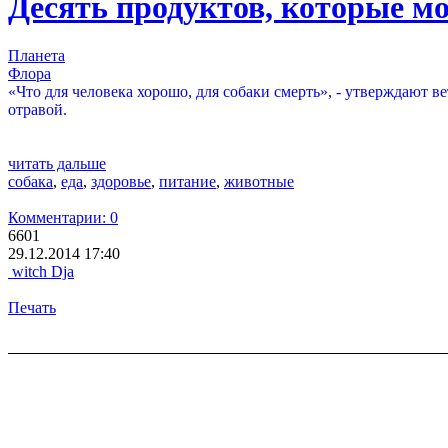
Десять продуктов, которые мо
Планета
Флора
«Что для человека хорошо, для собаки смерть», - утверждают в
отравой.
читать дальше
собака
,
еда
,
здоровье
,
питание
,
животные
Комментарии: 0
6601
29.12.2014 17:40
witch Dja
Печать