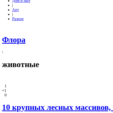
Дом и быт
|
Арт
|
Разное
Флора
\
животные
1
+1
0
10 крупных лесных массивов, 