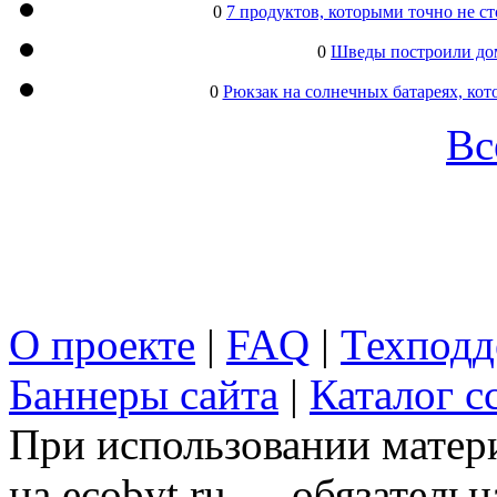
0
7 продуктов, которыми точно не с
0
Шведы построили дом
0
Рюкзак на солнечных батареях, кот
Вс
О проекте
|
FAQ
|
Техподд
Баннеры сайта
|
Каталог с
При использовании матери
на ecobyt.ru — обязательн