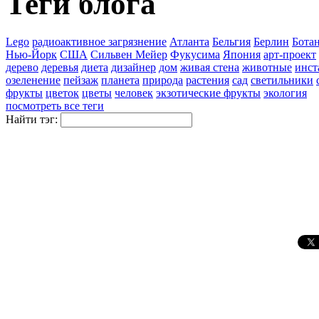
Теги блога
Lego
pадиоактивное загрязнение
Атланта
Бельгия
Берлин
Бота
Нью-Йорк
США
Сильвен Мейер
Фукусима
Япония
арт-проект
дерево
деревья
диета
дизайнер
дом
живая стена
животные
инст
озеленение
пейзаж
планета
природа
растения
сад
светильники
фрукты
цветок
цветы
человек
экзотические фрукты
экология
посмотреть все теги
Найти тэг: