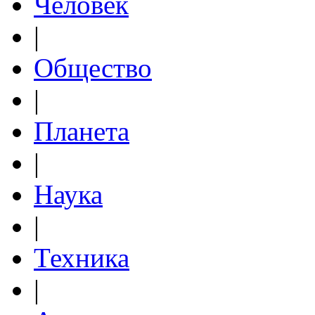
Человек
|
Общество
|
Планета
|
Наука
|
Техника
|