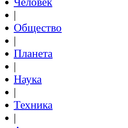
Человек
|
Общество
|
Планета
|
Наука
|
Техника
|