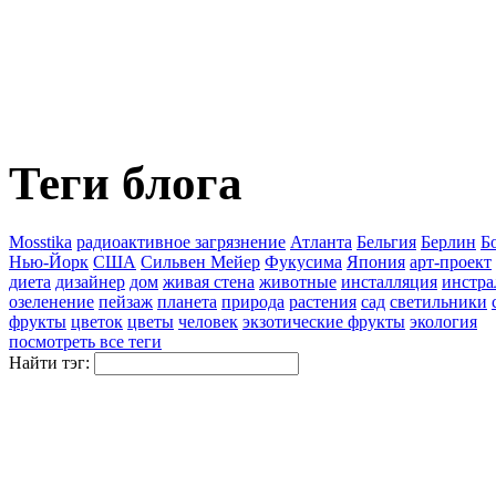
Теги блога
Mosstika
pадиоактивное загрязнение
Атланта
Бельгия
Берлин
Б
Нью-Йорк
США
Сильвен Мейер
Фукусима
Япония
арт-проект
диета
дизайнер
дом
живая стена
животные
инсталляция
инстра
озеленение
пейзаж
планета
природа
растения
сад
светильники
фрукты
цветок
цветы
человек
экзотические фрукты
экология
посмотреть все теги
Найти тэг: