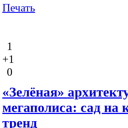
Печать
1
+1
0
«Зелёная» архитект
мегаполиса: сад на
тренд