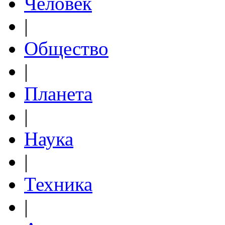
Человек
|
Общество
|
Планета
|
Наука
|
Техника
|