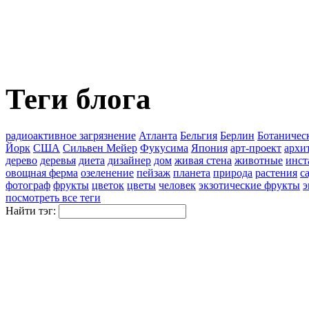
Теги блога
pадиоактивное загрязнение
Атланта
Бельгия
Берлин
Ботаничес
Йорк
США
Сильвен Мейер
Фукусима
Япония
арт-проект
архи
дерево
деревья
диета
дизайнер
дом
живая стена
животные
инст
овощная ферма
озеленение
пейзаж
планета
природа
растения
с
фотограф
фрукты
цветок
цветы
человек
экзотические фрукты
э
посмотреть все теги
Найти тэг: