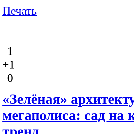
Печать
1
+1
0
«Зелёная» архитект
мегаполиса: сад на
тренд