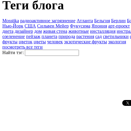
Теги блога
Mosstika
pадиоактивное загрязнение
Атланта
Бельгия
Берлин
Б
Нью-Йорк
США
Сильвен Мейер
Фукусима
Япония
арт-проект
диета
дизайнер
дом
живая стена
животные
инсталляция
инстра
озеленение
пейзаж
планета
природа
растения
сад
светильники
фрукты
цветок
цветы
человек
экзотические фрукты
экология
посмотреть все теги
Найти тэг: