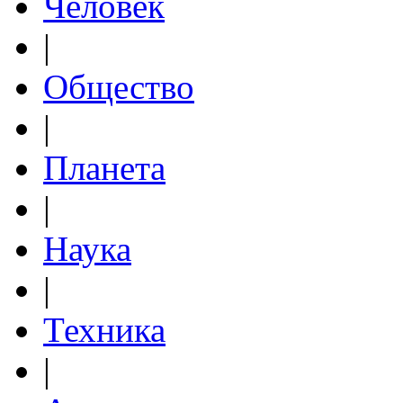
Человек
|
Общество
|
Планета
|
Наука
|
Техника
|