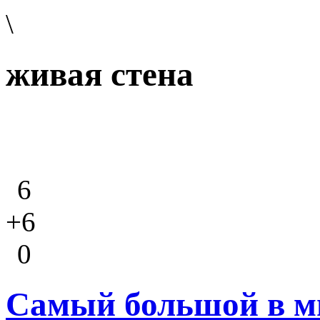
\
живая стена
6
+6
0
Самый большой в м