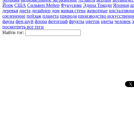
Йорк
США
Сильвен Мейер
Фукусима
Эдина Токоди
Япония
а
деревья
диета
дизайнер
дом
живая стена
животные
инсталляци
озеленение
пейзаж
планета
природа
производство искусственн
фауна
фен-шуй
флора
фотограф
фрукты
цветок
цветы
человек
посмотреть все теги
Найти тэг: