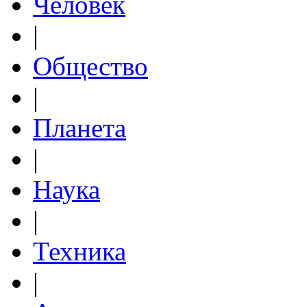
Человек
|
Общество
|
Планета
|
Наука
|
Техника
|