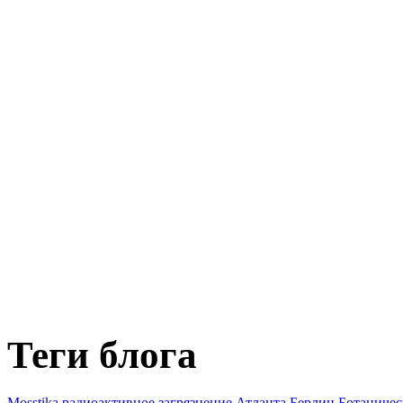
Теги блога
Mosstika
pадиоактивное загрязнение
Атланта
Берлин
Ботаничес