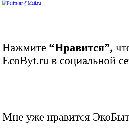
Нажмите
“Нравится”,
чт
EcoByt.ru в социальной се
Мне уже нравится ЭкоБы