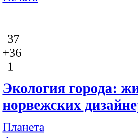
37
+36
1
Экология города: жи
норвежских дизайне
Планета