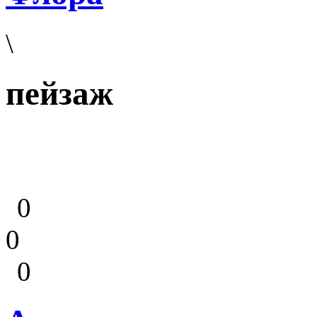
\
пейзаж
0
0
0