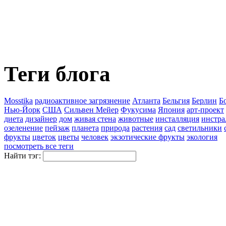
Теги блога
Mosstika
pадиоактивное загрязнение
Атланта
Бельгия
Берлин
Б
Нью-Йорк
США
Сильвен Мейер
Фукусима
Япония
арт-проект
диета
дизайнер
дом
живая стена
животные
инсталляция
инстра
озеленение
пейзаж
планета
природа
растения
сад
светильники
фрукты
цветок
цветы
человек
экзотические фрукты
экология
посмотреть все теги
Найти тэг: