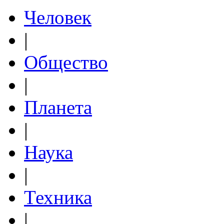
Человек
|
Общество
|
Планета
|
Наука
|
Техника
|