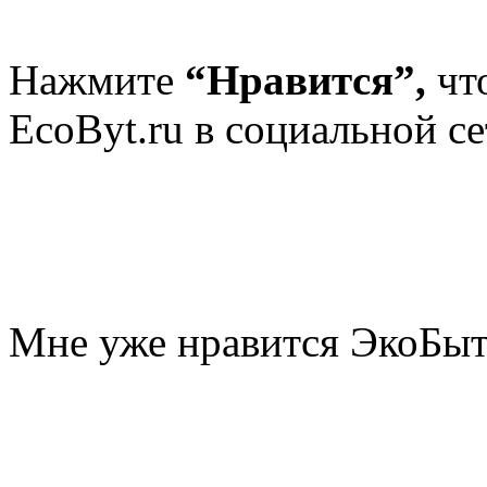
Нажмите
“Нравится”,
чт
EcoByt.ru в социальной се
Мне уже нравится ЭкоБы