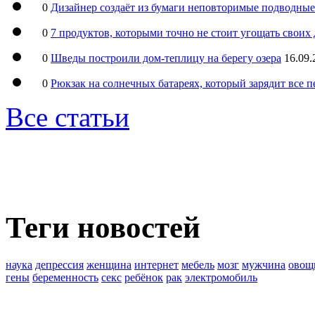
0
Дизайнер создаёт из бумаги неповторимые подводны
0
7 продуктов, которыми точно не стоит угощать свои
0
Шведы построили дом-теплицу на берегу озера
16.09.
0
Рюкзак на солнечных батареях, который зарядит все 
Все статьи
Теги новостей
наука
депрессия
женщина
интернет
мебель
мозг
мужчина
овощ
гены
беременность
секс
ребёнок
рак
электромобиль