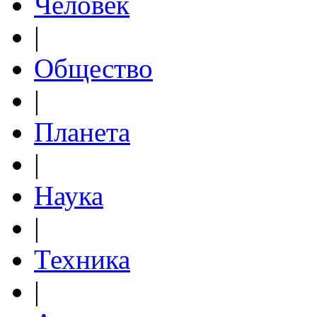
Человек
|
Общество
|
Планета
|
Наука
|
Техника
|