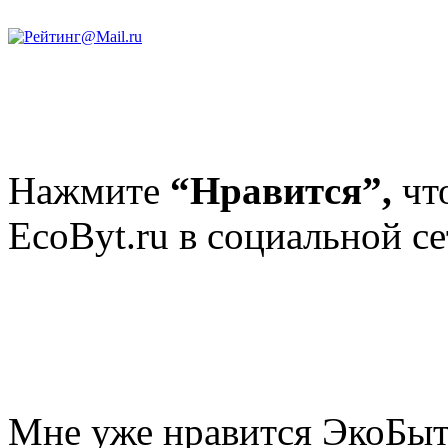
Нажмите
“Нравится”,
чт
EcoByt.ru в социальной се
Мне уже нравится ЭкоБы