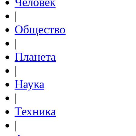
Человек
|
Общество
|
Планета
|
Наука
|
Техника
|