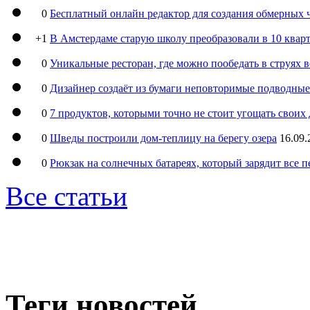
0
Бесплатный онлайн редактор для создания обмерных 
+1
В Амстердаме старую школу преобразовали в 10 кварт
0
Уникальные ресторан, где можно пообедать в струях 
0
Дизайнер создаёт из бумаги неповторимые подводны
0
7 продуктов, которыми точно не стоит угощать свои
0
Шведы построили дом-теплицу на берегу озера
16.09.
0
Рюкзак на солнечных батареях, который зарядит все 
Все статьи
Теги новостей