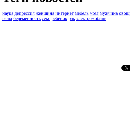
наука
депрессия
женщина
интернет
мебель
мозг
мужчина
овощ
гены
беременность
секс
ребёнок
рак
электромобиль