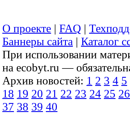
О проекте
|
FAQ
|
Техподд
Баннеры сайта
|
Каталог с
При использовании матери
на ecobyt.ru — обязательн
Архив новостей:
1
2
3
4
5
18
19
20
21
22
23
24
25
26
37
38
39
40