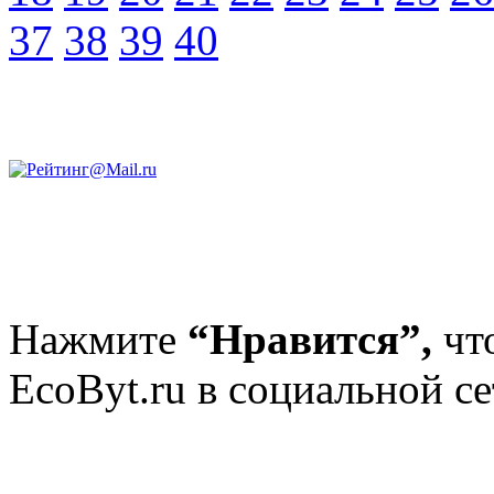
37
38
39
40
Нажмите
“Нравится”,
чт
EcoByt.ru в социальной се