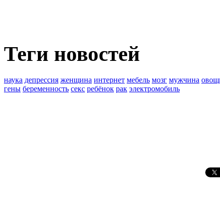
Теги новостей
наука
депрессия
женщина
интернет
мебель
мозг
мужчина
овощ
гены
беременность
секс
ребёнок
рак
электромобиль