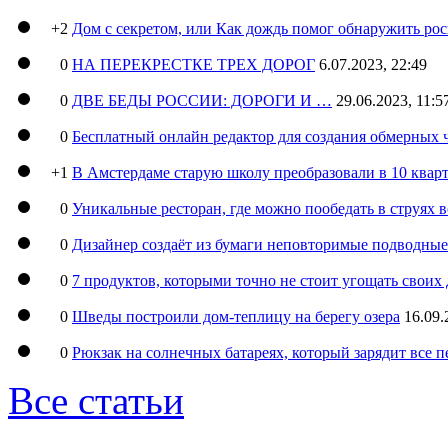
+2
Дом с секретом, или Как дождь помог обнаружить ро
0
НА ПЕРЕКРЕСТКЕ ТРЕХ ДОРОГ
6.07.2023, 22:49
0
ДВЕ БЕДЫ РОССИИ: ДОРОГИ И …
29.06.2023, 11:5
0
Бесплатный онлайн редактор для создания обмерных 
+1
В Амстердаме старую школу преобразовали в 10 кварт
0
Уникальные ресторан, где можно пообедать в струях 
0
Дизайнер создаёт из бумаги неповторимые подводны
0
7 продуктов, которыми точно не стоит угощать свои
0
Шведы построили дом-теплицу на берегу озера
16.09.
0
Рюкзак на солнечных батареях, который зарядит все 
Все статьи