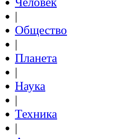
Человек
|
Общество
|
Планета
|
Наука
|
Техника
|