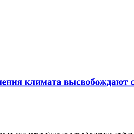
енения климата высвобождают 
 климатических изменений из льдов и вечной мерзлоты высвободя