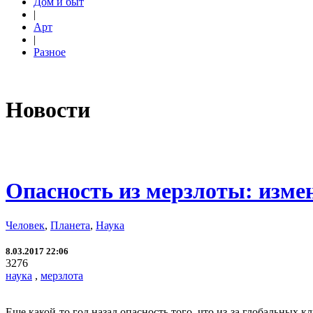
Дом и быт
|
Арт
|
Разное
Новости
Опасность из мерзлоты: изм
Человек
,
Планета
,
Наука
8.03.2017 22:06
3276
наука
,
мерзлота
Еще какой-то год назад опасность того, что из-за глобальных