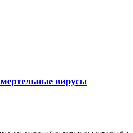
смертельные вирусы
тся смертельные вирусы, была исключительно теоретической, а