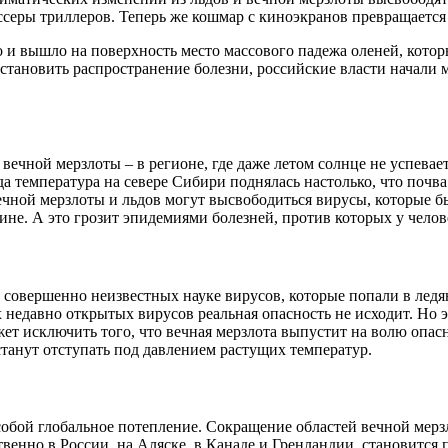
ссеры триллеров. Теперь же кошмар с киноэкранов превращается 
ло и вышло на поверхность место массового падежа оленей, кот
 остановить распространение болезни, российские власти начал
ечной мерзлоты – в регионе, где даже летом солнце не успевае
а температура на севере Сибири поднялась настолько, что почва
вечной мерзлоты и льдов могут высвободиться вирусы, которые 
не. А это грозит эпидемиями болезней, против которых у челов
овершенно неизвестных науке вирусов, которые попали в ледяны
 недавно открытых вирусов реальная опасность не исходит. Но 
ожет исключить того, что вечная мерзлота выпустит на волю оп
танут отступать под давлением растущих температур.
 собой глобальное потепление. Сокращение областей вечной мер
енно в России, на Аляске, в Канаде и Гренландии, становится