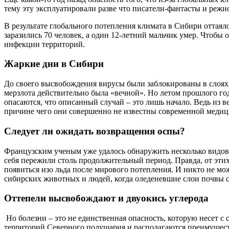
тему эту эксплуатировали разве что писатели-фантасты и режи
В результате глобального потепления климата в Сибири оттая
заразились 70 человек, а один 12-летний мальчик умер. Чтобы
инфекции территорий.
Жаркие дни в Сибири
До своего высвобождения вирусы были заблокированы в слоях в
мерзлота действительно была «вечной». Но летом прошлого год
опасаются, что описанный случай – это лишь начало. Ведь из 
причине чего они совершенно не известны современной медици
Следует ли ожидать возвращения оспы?
Французским ученым уже удалось обнаружить несколько видов с
себя пережили столь продолжительный период. Правда, от этих
появиться изо льда после мирового потепления. И никто не м
сибирских животных и людей, когда оледеневшие слои почвы с
Оттепели высвобождают и двуокись углерода
Но болезни – это не единственная опасность, которую несет с
территорий Северного полушария и располагаются преимуществ