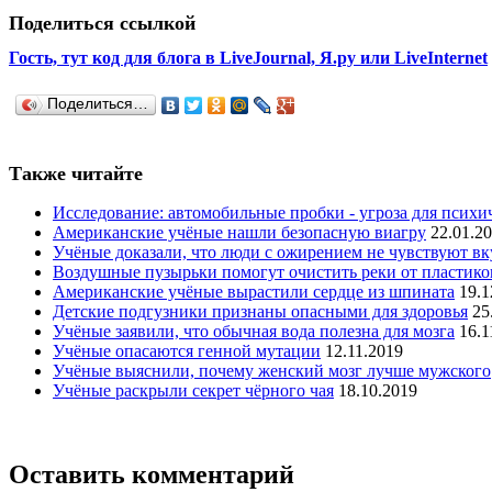
Поделиться ссылкой
Гость, тут код для блога в LiveJournal, Я.ру или LiveInternet
Поделиться…
Также читайте
Исследование: автомобильные пробки - угроза для психич
Американские учёные нашли безопасную виагру
22.01.2
Учёные доказали, что люди с ожирением не чувствуют вк
Воздушные пузырьки помогут очистить реки от пластико
Американские учёные вырастили сердце из шпината
19.1
Детские подгузники признаны опасными для здоровья
25
Учёные заявили, что обычная вода полезна для мозга
16.1
Учёные опасаются генной мутации
12.11.2019
Учёные выяснили, почему женский мозг лучше мужского
Учёные раскрыли секрет чёрного чая
18.10.2019
Оставить комментарий