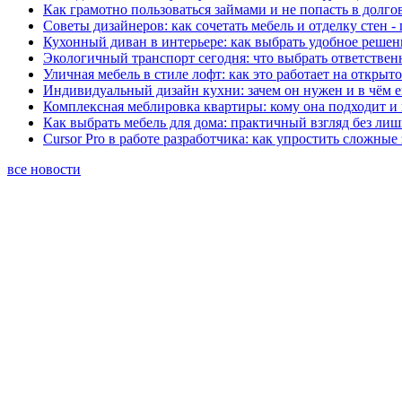
Как грамотно пользоваться займами и не попасть в долг
Советы дизайнеров: как сочетать мебель и отделку стен -
Кухонный диван в интерьере: как выбрать удобное решен
Экологичный транспорт сегодня: что выбрать ответствен
Уличная мебель в стиле лофт: как это работает на открыт
Индивидуальный дизайн кухни: зачем он нужен и в чём 
Комплексная меблировка квартиры: кому она подходит и 
Как выбрать мебель для дома: практичный взгляд без ли
Cursor Pro в работе разработчика: как упростить сложные
все новости