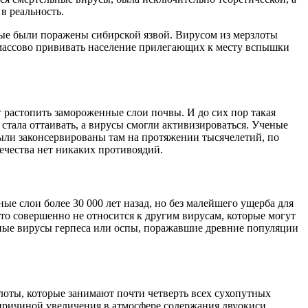
в реальность.
орые были поражены сибирской язвой. Вирусом из мерзлоты
и массово прививать население прилегающих к месту вспышки
т растопить замороженные слои почвы. И до сих пор такая
 стала оттаивать, а вирусы смогли активизироваться. Ученые
были законсервированы там на протяжении тысячелетий, по
ечества нет никаких противоядий.
е слои более 30 000 лет назад, но без малейшего ущерба для
это совершенно не относится к другим вирусам, которые могут
асные вирусы герпеса или оспы, поражавшие древние популяции
злоты, которые занимают почти четверть всех сухопутных
 причиной увеличения в атмосфере содержания двуокиси