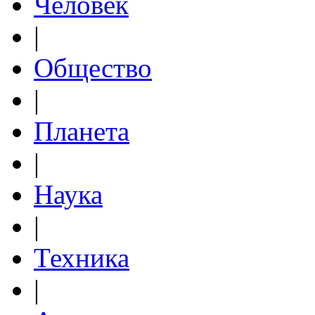
Человек
|
Общество
|
Планета
|
Наука
|
Техника
|