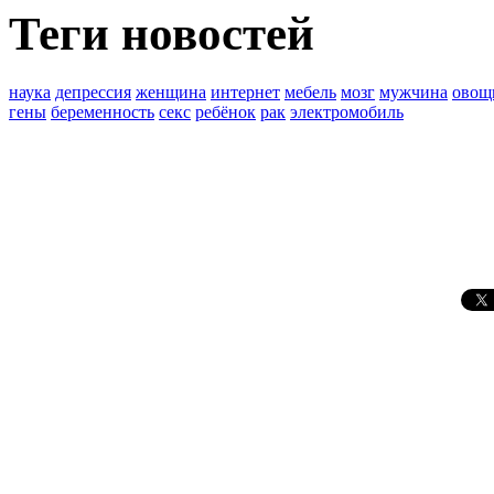
Теги новостей
наука
депрессия
женщина
интернет
мебель
мозг
мужчина
овощ
гены
беременность
секс
ребёнок
рак
электромобиль