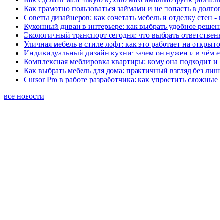
Как грамотно пользоваться займами и не попасть в долг
Советы дизайнеров: как сочетать мебель и отделку стен -
Кухонный диван в интерьере: как выбрать удобное решен
Экологичный транспорт сегодня: что выбрать ответствен
Уличная мебель в стиле лофт: как это работает на открыт
Индивидуальный дизайн кухни: зачем он нужен и в чём 
Комплексная меблировка квартиры: кому она подходит и 
Как выбрать мебель для дома: практичный взгляд без ли
Cursor Pro в работе разработчика: как упростить сложные
все новости