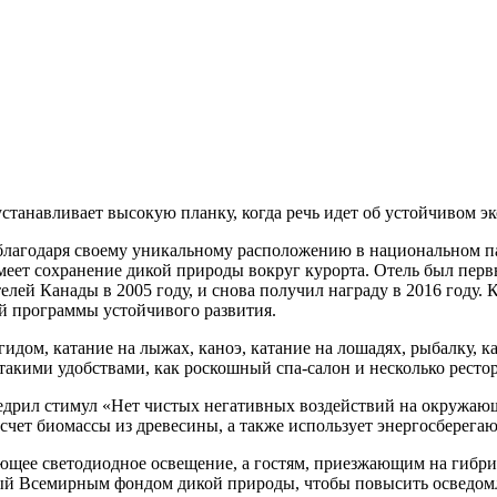
устанавливает высокую планку, когда речь идет об устойчивом э
благодаря своему уникальному расположению в национальном па
имеет сохранение дикой природы вокруг курорта. Отель был пе
лей Канады в 2005 году, и снова получил награду в 2016 году.
й программы устойчивого развития.
дом, катание на лыжах, каноэ, катание на лошадях, рыбалку, ка
такими удобствами, как роскошный спа-салон и несколько ресто
внедрил стимул «Нет чистых негативных воздействий на окружаю
счет биомассы из древесины, а также использует энергосберега
ющее светодиодное освещение, а гостям, приезжающим на гибри
ный Всемирным фондом дикой природы, чтобы повысить осведом