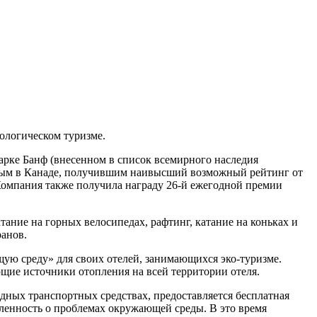
кологическом туризме.
рке Банф (внесенном в список всемирного наследия
рвым в Канаде, получившим наивысший возможный рейтинг от
 Компания также получила награду 26-й ежегодной премии
тание на горных велосипедах, рафтинг, катание на коньках и
ранов.
щую среду» для своих отелей, занимающихся эко-туризме.
ющие источники отопления на всей территории отеля.
дных транспортных средствах, предоставляется бесплатная
ленность о проблемах окружающей среды. В это время