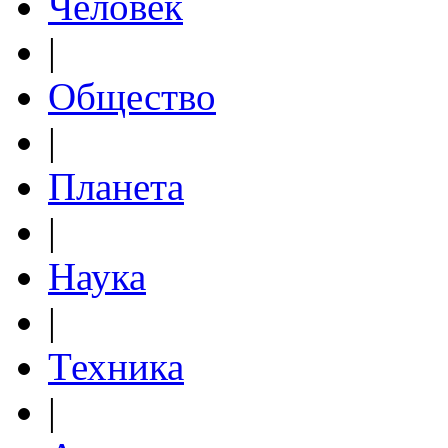
Человек
|
Общество
|
Планета
|
Наука
|
Техника
|