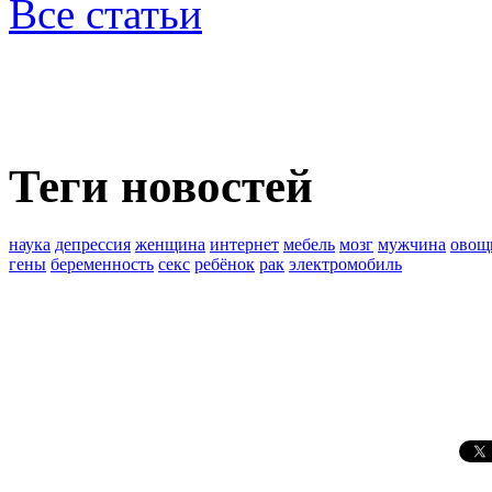
Все статьи
Теги новостей
наука
депрессия
женщина
интернет
мебель
мозг
мужчина
овощ
гены
беременность
секс
ребёнок
рак
электромобиль