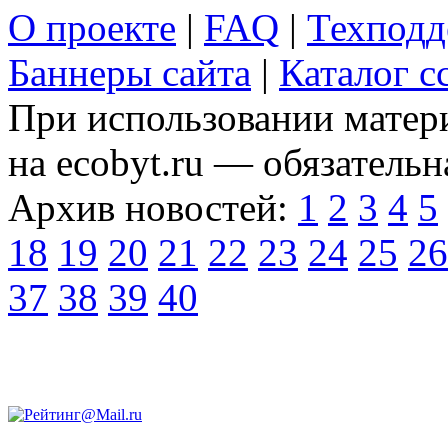
О проекте
|
FAQ
|
Техподд
Баннеры сайта
|
Каталог с
При использовании матери
на ecobyt.ru — обязательн
Архив новостей:
1
2
3
4
5
18
19
20
21
22
23
24
25
26
37
38
39
40