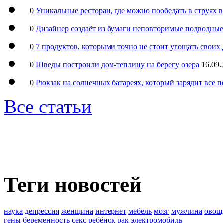
0
Уникальные ресторан, где можно пообедать в струях 
0
Дизайнер создаёт из бумаги неповторимые подводны
0
7 продуктов, которыми точно не стоит угощать свои
0
Шведы построили дом-теплицу на берегу озера
16.09.
0
Рюкзак на солнечных батареях, который зарядит все 
Все статьи
Теги новостей
наука
депрессия
женщина
интернет
мебель
мозг
мужчина
овощ
гены
беременность
секс
ребёнок
рак
электромобиль