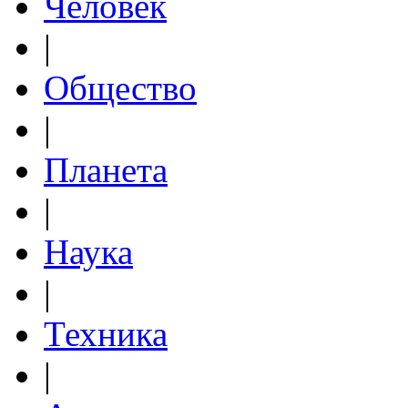
Человек
|
Общество
|
Планета
|
Наука
|
Техника
|