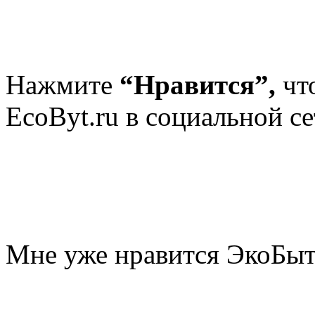
Нажмите
“Нравится”,
чт
EcoByt.ru в социальной се
Мне уже нравится ЭкоБы