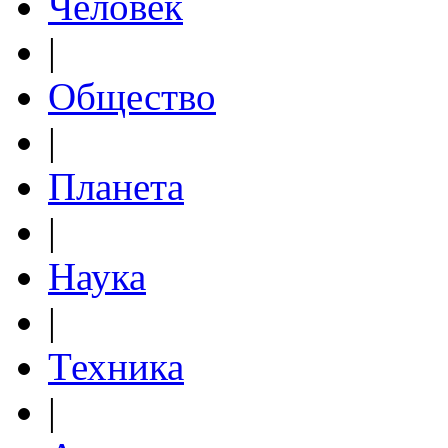
Человек
|
Общество
|
Планета
|
Наука
|
Техника
|