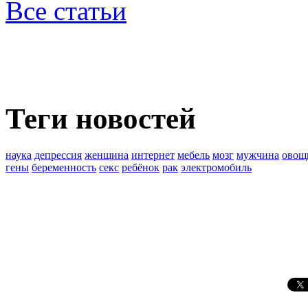
Все статьи
Теги новостей
наука
депрессия
женщина
интернет
мебель
мозг
мужчина
овощ
гены
беременность
секс
ребёнок
рак
электромобиль