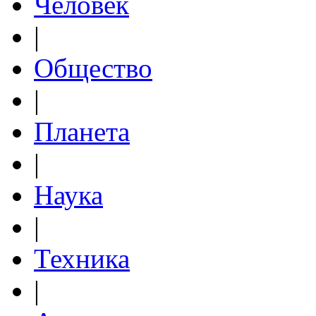
Человек
|
Общество
|
Планета
|
Наука
|
Техника
|