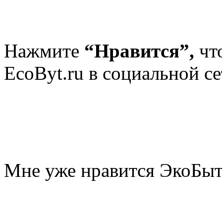
Нажмите
“Нравится”,
чт
EcoByt.ru в социальной се
Мне уже нравится ЭкоБы