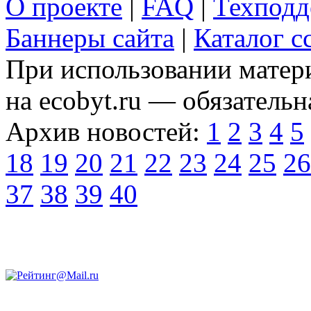
О проекте
|
FAQ
|
Техподд
Баннеры сайта
|
Каталог с
При использовании матери
на ecobyt.ru — обязательн
Архив новостей:
1
2
3
4
5
18
19
20
21
22
23
24
25
26
37
38
39
40