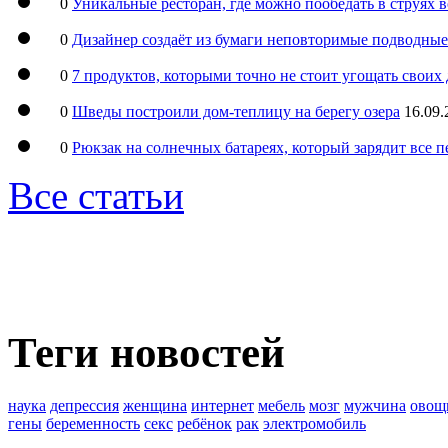
0
Уникальные ресторан, где можно пообедать в струях 
0
Дизайнер создаёт из бумаги неповторимые подводны
0
7 продуктов, которыми точно не стоит угощать свои
0
Шведы построили дом-теплицу на берегу озера
16.09.
0
Рюкзак на солнечных батареях, который зарядит все 
Все статьи
Теги новостей
наука
депрессия
женщина
интернет
мебель
мозг
мужчина
овощ
гены
беременность
секс
ребёнок
рак
электромобиль