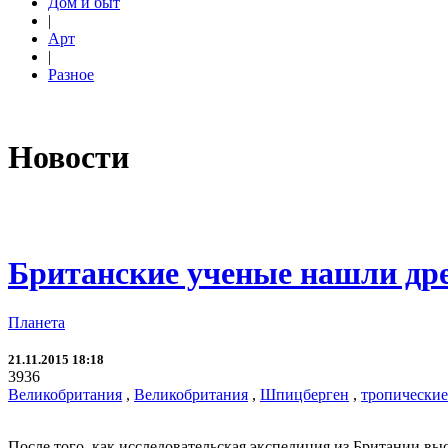
Дом и быт
|
Арт
|
Разное
Новости
Британские ученые нашли дре
Планета
21.11.2015 18:18
3936
Великобритания
,
Великобритания
,
Шпицберген
,
тропические
После того, как исследовательская экспедиция из Британии вы