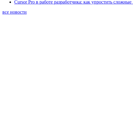
Cursor Pro в работе разработчика: как упростить сложные
все новости