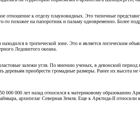
ое отношение к отделу плауновидных. Это типичные представите
то-то похожее на папоротник и пальму одновременно. Более под
 находился в тропической зоне. Это и является логическим объ
ерного Ледовитого океана.
ластовые залежи угля. По мнению ученых, в девонский период п
ть деревьям приобрести громадные размеры. Ранее их высота не
0 000 000 лет назад относился к материковому образованию Аркт
аймыра, архипелаг Северная Земля. Еще к Арктида-II относили