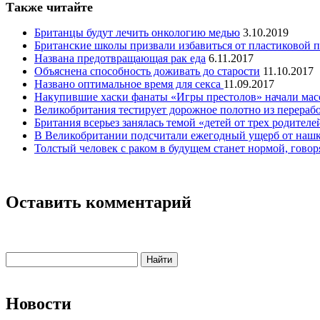
Также читайте
Британцы будут лечить онкологию медью
3.10.2019
Британские школы призвали избавиться от пластиковой 
Названа предотвращающая рак еда
6.11.2017
Объяснена способность доживать до старости
11.10.2017
Названо оптимальное время для секса
11.09.2017
Накупившие хаски фанаты «Игры престолов» начали масс
Великобритания тестирует дорожное полотно из перераб
Британия всерьез занялась темой «детей от трех родителе
В Великобритании подсчитали ежегодный ущерб от на
Толстый человек с раком в будущем станет нормой, гово
Оставить комментарий
Новости