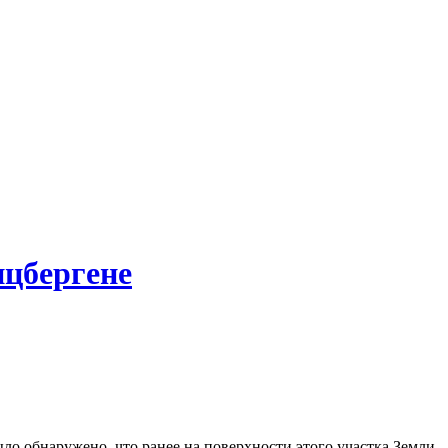
ицбергене
ло обнаружено, что ранее на поверхности этого участка Земли