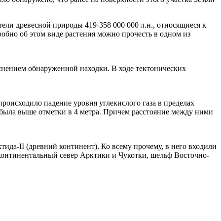
ли древесной природы 419-358 000 000 л.н., относящиеся к
робно об этом виде растения можно прочесть в одном из
яснением обнаруженной находки. В ходе тектонических
роисходило падение уровня углекислого газа в пределах
 была выше отметки в 4 метра. Причем расстояние между ними
ида-II (древний континент). Ко всему прочему, в него входили
 континентальный север Арктики и Чукотки, шельф Восточно-