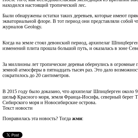
находился настоящий тропический лес.
Были обнаружены остатки таких деревьев, которые имеют прям
экваториальной флоре. В тот период они представляли собой ч
журналов Geology.
Когда на земле стоял девонский период, архипелаг Шпицберген
изменений плита прошла большой путь, и оказалась в зоне Сев
За миллионы лет тропические деревья обернулись в огромные п
земной атмосферы в пятнадцать тысяч раз. Это дало возможнос
сократилось до 20 сантиметров.
В 2015 году было доказано, что архипелаг Шпицберген около 95
шельф Красного моря, земля Франца-Иосифа, северный берег Т
Сибирского моря и Новосибирские острова.
Текст новости
Понравилась эта новость? Тогда
жми
: