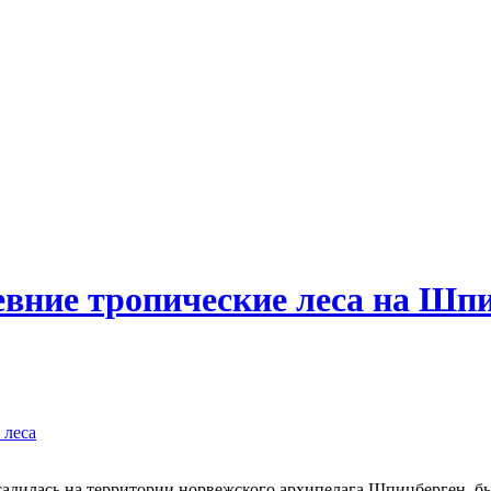
вние тропические леса на Шп
 леса
садилась на территории норвежского архипелага Шпицберген, бы