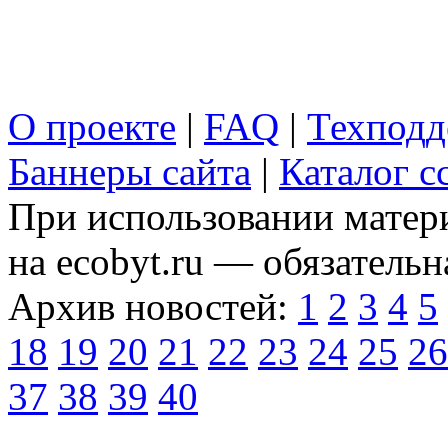
О проекте
|
FAQ
|
Техподд
Баннеры сайта
|
Каталог с
При использовании матери
на ecobyt.ru — обязательн
Архив новостей:
1
2
3
4
5
18
19
20
21
22
23
24
25
26
37
38
39
40