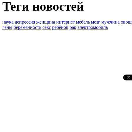
Теги новостей
наука
депрессия
женщина
интернет
мебель
мозг
мужчина
овощ
гены
беременность
секс
ребёнок
рак
электромобиль