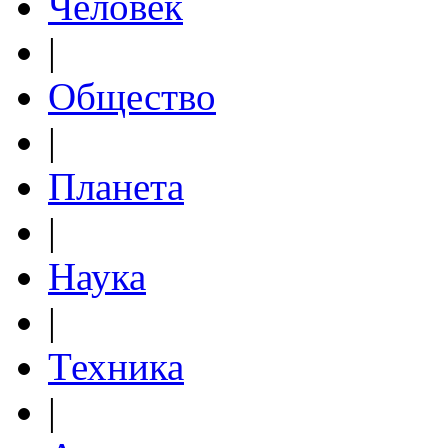
Человек
|
Общество
|
Планета
|
Наука
|
Техника
|