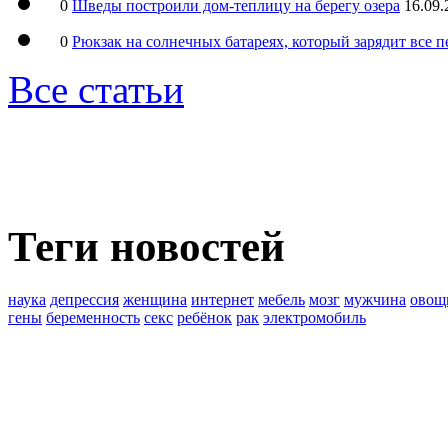
0
Шведы построили дом-теплицу на берегу озера
16.09.
0
Рюкзак на солнечных батареях, который зарядит все 
Все статьи
Теги новостей
наука
депрессия
женщина
интернет
мебель
мозг
мужчина
овощ
гены
беременность
секс
ребёнок
рак
электромобиль