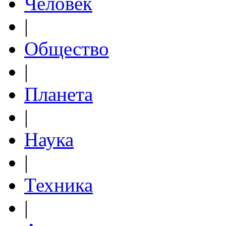
Человек
|
Общество
|
Планета
|
Наука
|
Техника
|