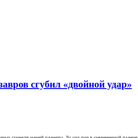
завров сгубил «двойной удар»
чных существ нашей планеты. До сих пор в современной палеонт