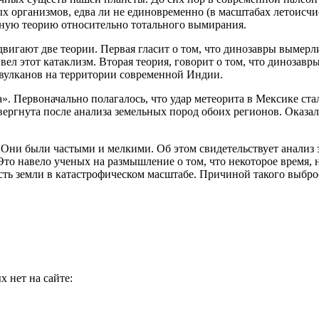
 организмов, едва ли не единовременно (в масштабах летоисчис
ную теорию относительно тотального вымирания.
игают две теории. Первая гласит о том, что динозавры вымерли
вел этот катаклизм. Вторая теория, говорит о том, что динозавр
 вулканов на территории современной Индии.
. Первоначально полагалось, что удар метеорита в Мексике ста
ергнута после анализа земельных пород обоих регионов. Оказало
. Они были частыми и мелкими. Об этом свидетельствует анализ 
Это навело ученых на размышление о том, что некоторое время, 
ть земли в катастрофическом масштабе. Причиной такого выброса
 нет на сайте: