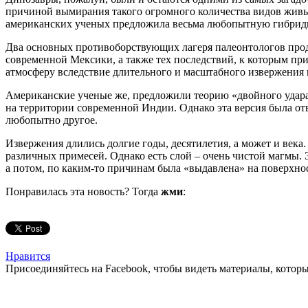
причиной вымирания такого огромного количества видов живых
американских ученых предложила весьма любопытную гибрид
Два основных противоборствующих лагеря палеонтологов продв
современной Мексики, а также тех последствий, к которым при
атмосферу вследствие длительного и масштабного извержения
Американские ученые же, предложили теорию «двойного удара»
на территории современной Индии. Однако эта версия была отв
любопытно другое.
Извержения длились долгие годы, десятилетия, а может и века
различных примесей. Однако есть слой – очень чистой магмы. 
а потом, по каким-то причинам была «выдавлена» на поверхнос
Понравилась эта новость? Тогда
жми
:
Нравится
Присоединяйтесь на Facebook, чтобы видеть материалы, которых