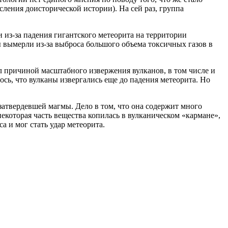
ления доисторической истории). На сей раз, группа
 из-за падения гигантского метеорита на территории
ы вымерли из-за выброса большого объема токсичных газов в
л причиной масштабного извержения вулканов, в том числе и
сь, что вулканы извергались еще до падения метеорита. Но
затвердевшей магмы. Дело в том, что она содержит много
некоторая часть вещества копилась в вулканическом «кармане»,
 и мог стать удар метеорита.