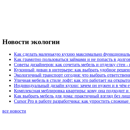
Новости экологии
Как сделать маленькую кухню максимально функциональ
Как грамотно пользоваться займами и не попасть в долг
Советы дизайнеров: как сочетать мебель и отделку стен -
Кухонный диван в интерьере: как выбрать удобное решен
Экологичный транспорт сегодня: что выбрать ответствен
Уличная мебель в стиле лофт: как это работает на открыт
Индивидуальный дизайн кухни: зачем он нужен и в чём 
Комплексная меблировка квартиры: кому она подходит и 
Как выбрать мебель для дома: практичный взгляд без ли
Cursor Pro в работе разработчика: как упростить сложные
все новости