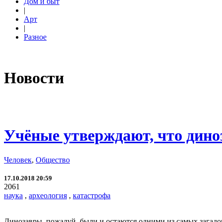
Дом и быт
|
Арт
|
Разное
Новости
Учёные утверждают, что дино
Человек
,
Общество
17.10.2018 20:59
2061
наука
,
археология
,
катастрофа
Динозавры, пожалуй, были и остаются одними из самых загадо