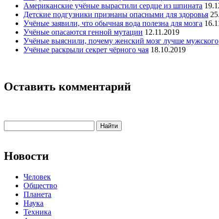
Американские учёные вырастили сердце из шпината
19.1
Детские подгузники признаны опасными для здоровья
25
Учёные заявили, что обычная вода полезна для мозга
16.1
Учёные опасаются генной мутации
12.11.2019
Учёные выяснили, почему женский мозг лучше мужского
Учёные раскрыли секрет чёрного чая
18.10.2019
Оставить комментарий
Новости
Человек
Общество
Планета
Наука
Техника