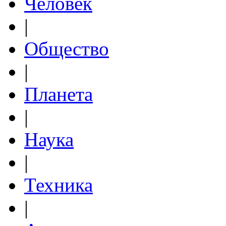
Человек
|
Общество
|
Планета
|
Наука
|
Техника
|