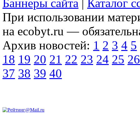
Баннеры сайта
|
Каталог с
При использовании матери
на ecobyt.ru — обязательн
Архив новостей:
1
2
3
4
5
18
19
20
21
22
23
24
25
26
37
38
39
40