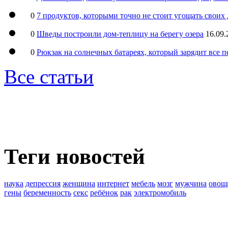
0
7 продуктов, которыми точно не стоит угощать свои
0
Шведы построили дом-теплицу на берегу озера
16.09.
0
Рюкзак на солнечных батареях, который зарядит все 
Все статьи
Теги новостей
наука
депрессия
женщина
интернет
мебель
мозг
мужчина
овощ
гены
беременность
секс
ребёнок
рак
электромобиль