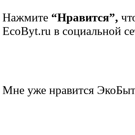
Нажмите
“Нравится”,
чт
EcoByt.ru в социальной се
Мне уже нравится ЭкоБы