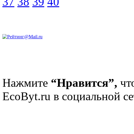
37
38
39
40
Нажмите
“Нравится”,
чт
EcoByt.ru в социальной се