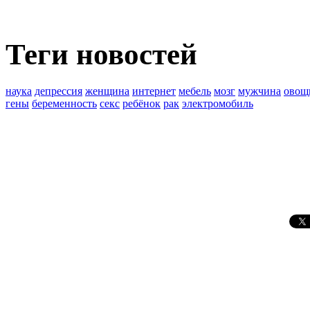
Теги новостей
наука
депрессия
женщина
интернет
мебель
мозг
мужчина
овощ
гены
беременность
секс
ребёнок
рак
электромобиль