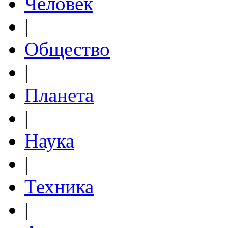
Человек
|
Общество
|
Планета
|
Наука
|
Техника
|