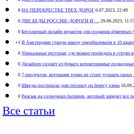
0
НА ПЕРЕКРЕСТКЕ ТРЕХ ДОРОГ
6.07.2023, 22:49
0
ДВЕ БЕДЫ РОССИИ: ДОРОГИ И …
29.06.2023, 11:5
0
Бесплатный онлайн редактор для создания обмерных 
+1
В Амстердаме старую школу преобразовали в 10 кварт
0
Уникальные ресторан, где можно пообедать в струях 
0
Дизайнер создаёт из бумаги неповторимые подводны
0
7 продуктов, которыми точно не стоит угощать свои
0
Шведы построили дом-теплицу на берегу озера
16.09.
0
Рюкзак на солнечных батареях, который зарядит все 
Все статьи