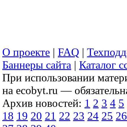
О проекте
|
FAQ
|
Техподд
Баннеры сайта
|
Каталог с
При использовании матери
на ecobyt.ru — обязательн
Архив новостей:
1
2
3
4
5
18
19
20
21
22
23
24
25
26