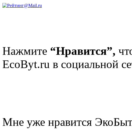
Нажмите
“Нравится”,
чт
EcoByt.ru в социальной се
Мне уже нравится ЭкоБы