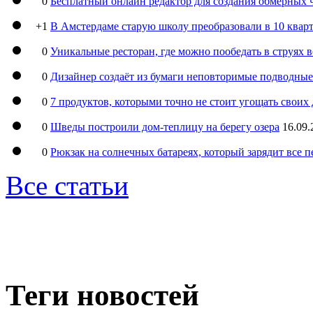
0
Бесплатный онлайн редактор для создания обмерных 
+1
В Амстердаме старую школу преобразовали в 10 кварт
0
Уникальные ресторан, где можно пообедать в струях 
0
Дизайнер создаёт из бумаги неповторимые подводны
0
7 продуктов, которыми точно не стоит угощать свои
0
Шведы построили дом-теплицу на берегу озера
16.09.
0
Рюкзак на солнечных батареях, который зарядит все 
Все статьи
Теги новостей