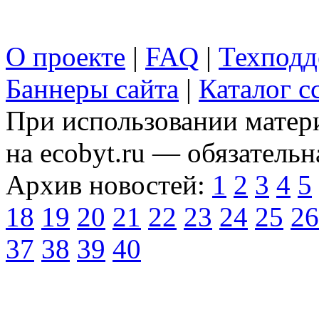
О проекте
|
FAQ
|
Техподд
Баннеры сайта
|
Каталог с
При использовании матери
на ecobyt.ru — обязательн
Архив новостей:
1
2
3
4
5
18
19
20
21
22
23
24
25
26
37
38
39
40