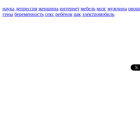
наука
депрессия
женщина
интернет
мебель
мозг
мужчина
овощ
гены
беременность
секс
ребёнок
рак
электромобиль