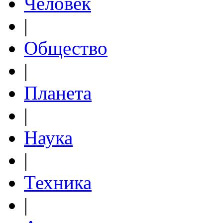
Человек
|
Общество
|
Планета
|
Наука
|
Техника
|