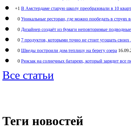
+1
В Амстердаме старую школу преобразовали в 10 кварт
0
Уникальные ресторан, где можно пообедать в струях 
0
Дизайнер создаёт из бумаги неповторимые подводны
0
7 продуктов, которыми точно не стоит угощать свои
0
Шведы построили дом-теплицу на берегу озера
16.09.
0
Рюкзак на солнечных батареях, который зарядит все 
Все статьи
Теги новостей