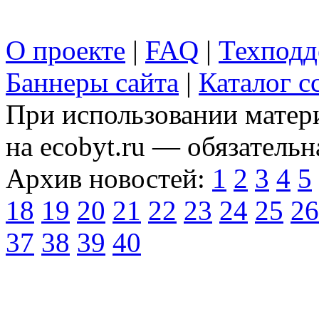
О проекте
|
FAQ
|
Техподд
Баннеры сайта
|
Каталог с
При использовании матери
на ecobyt.ru — обязательн
Архив новостей:
1
2
3
4
5
18
19
20
21
22
23
24
25
26
37
38
39
40