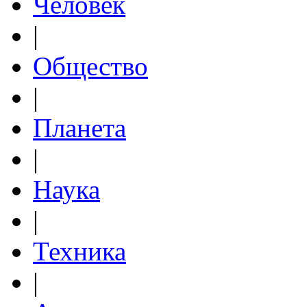
Человек
|
Общество
|
Планета
|
Наука
|
Техника
|