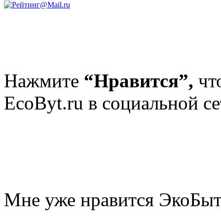
Нажмите
“Нравится”,
чт
EcoByt.ru в социальной се
Мне уже нравится ЭкоБы