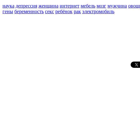
наука
депрессия
женщина
интернет
мебель
мозг
мужчина
овощ
гены
беременность
секс
ребёнок
рак
электромобиль