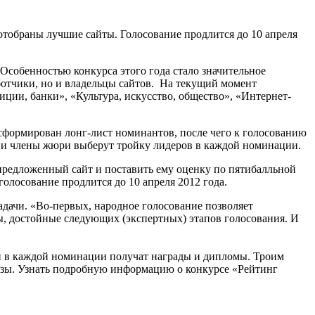
 отобраны лучшие сайты. Голосование продлится до 10 апреля
 Особенностью конкурса этого года стало значительное
ботчики, но и владельцы сайтов. На текущий момент
ции, банки», «Культура, искусство, общество», «Интернет-
 сформирован лонг-лист номинантов, после чего к голосованию
а и члены жюри выберут тройку лидеров в каждой номинации.
редложенный сайт и поставить ему оценку по пятибалльной
олосование продлится до 10 апреля 2012 года.
адачи. «Во-первых, народное голосование позволяет
ы, достойные следующих (экспертных) этапов голосования. И
и в каждой номинации получат награды и дипломы. Троим
изы. Узнать подробную информацию о конкурсе «Рейтинг