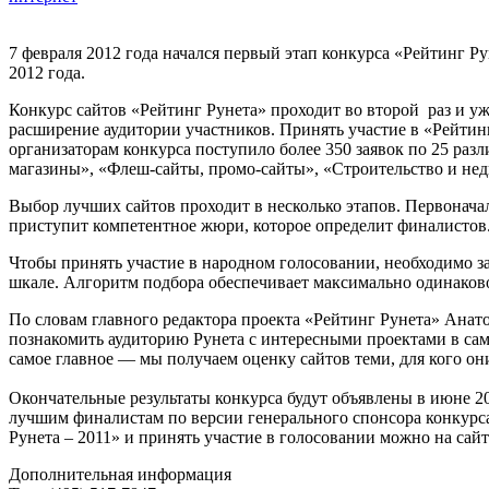
7 февраля 2012 года начался первый этап конкурса «Рейтинг Ру
2012 года.
Конкурс сайтов «Рейтинг Рунета» проходит во второй раз и уж
расширение аудитории участников. Принять участие в «Рейтин
организаторам конкурса поступило более 350 заявок по 25 ра
магазины», «Флеш-сайты, промо-сайты», «Строительство и недв
Выбор лучших сайтов проходит в несколько этапов. Первоначал
приступит компетентное жюри, которое определит финалистов
Чтобы принять участие в народном голосовании, необходимо з
шкале. Алгоритм подбора обеспечивает максимально одинаковое
По словам главного редактора проекта «Рейтинг Рунета» Анат
познакомить аудиторию Рунета с интересными проектами в сам
самое главное — мы получаем оценку сайтов теми, для кого о
Окончательные результаты конкурса будут объявлены в июне 
лучшим финалистам по версии генерального спонсора конкур
Рунета – 2011» и принять участие в голосовании можно на сай
Дополнительная информация