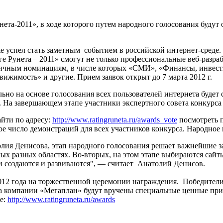
нета-2011», в ходе которого путем народного голосования будут
е успел стать заметным событием в российской интернет-среде.
ге Рунета – 2011» смогут не только профессиональные веб-разра
зличным номинациям, в числе которых «СМИ», «Финансы, инвести
ижимость» и другие. Прием заявок открыт до 7 марта 2012 г.
ьно на основе голосования всех пользователей интернета будет
. На завершающем этапе участники экспертного совета конкурс
айти по адресу:
http://www.ratingruneta.ru/awards_vote
посмотреть п
 число демонстраций для всех участников конкурса. Народное г
олия Денисова, этап народного голосования решает важнейшие з
ых разных областях. Во-вторых, на этом этапе выбираются сайт
ни создаются и развиваются", — считает Анатолий Денисов.
2012 года на торжественной церемонии награждения. Победител
са компании «Мегаплан» будут вручены специальные ценные пр
те:
http://www.ratingruneta.ru/awards