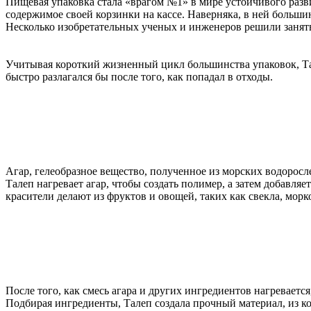
Пищевая упаковка стала «врагом №1» в мире устойчивого разви
содержимое своей корзинки на кассе. Наверняка, в ней больши
Несколько изобретательных ученых и инженеров решили занятьс
Учитывая короткий жизненный цикл большинства упаковок, Тале
быстро разлагался бы после того, как попадал в отходы.
Агар, гелеобразное вещество, полученное из морских водоросле
Талеп нагревает агар, чтобы создать полимер, а затем добавля
красители делают из фруктов и овощей, таких как свекла, морк
После того, как смесь агара и других ингредиентов нагреваетс
Подбирая ингредиенты, Талеп создала прочный материал, из к