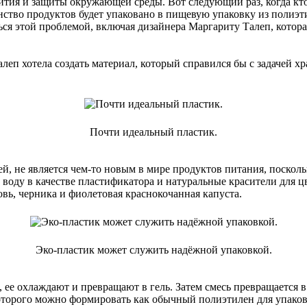
тия и защиты окружающей среды. Вот следующий раз, когда кто-
нство продуктов будет упаковано в пищевую упаковку из полиэти
я этой проблемой, включая дизайнера Маргариту Талеп, которая
п хотела создать материал, который справился бы с задачей хр
Почти идеальный пластик.
й, не является чем-то новым в мире продуктов питания, посколь
ет воду в качестве пластификатора и натуральные красители для 
овь, черника и фиолетовая краснокочанная капуста.
Эко-пластик может служить надёжной упаковкой.
я, ее охлаждают и превращают в гель. Затем смесь превращается 
оторого можно формировать как обычный полиэтилен для упаковк