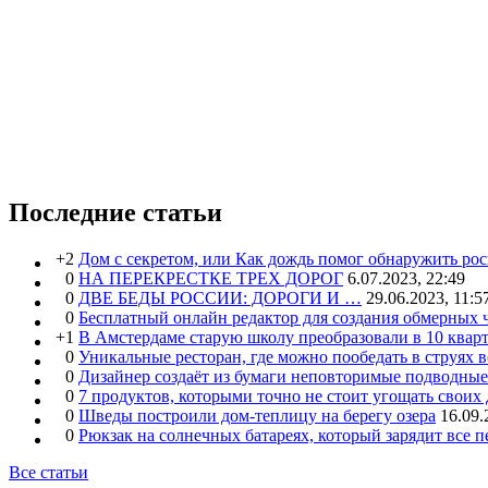
Последние статьи
+2
Дом с секретом, или Как дождь помог обнаружить ро
0
НА ПЕРЕКРЕСТКЕ ТРЕХ ДОРОГ
6.07.2023, 22:49
0
ДВЕ БЕДЫ РОССИИ: ДОРОГИ И …
29.06.2023, 11:5
0
Бесплатный онлайн редактор для создания обмерных 
+1
В Амстердаме старую школу преобразовали в 10 кварт
0
Уникальные ресторан, где можно пообедать в струях 
0
Дизайнер создаёт из бумаги неповторимые подводны
0
7 продуктов, которыми точно не стоит угощать свои
0
Шведы построили дом-теплицу на берегу озера
16.09.
0
Рюкзак на солнечных батареях, который зарядит все 
Все статьи