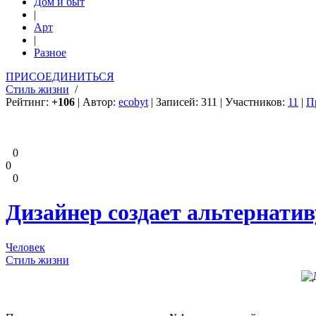
Дом и быт
|
Арт
|
Разное
ПРИСОЕДИНИТЬСЯ
Стиль жизни
/
Рейтинг:
+106
| Автор:
ecobyt
| Записей: 311 | Участников:
11
|
П
0
0
0
Дизайнер создает альтернатив
Человек
Стиль жизни