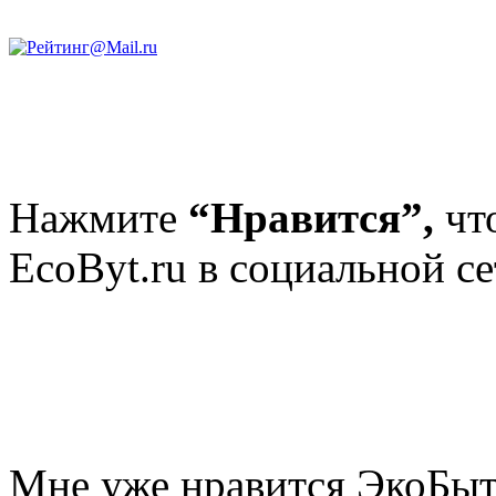
Нажмите
“Нравится”,
чт
EcoByt.ru в социальной се
Мне уже нравится ЭкоБы