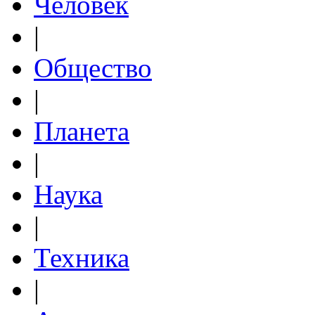
Человек
|
Общество
|
Планета
|
Наука
|
Техника
|