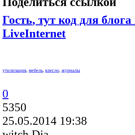
Поделиться ссылкой
Гость
, тут код для блога
LiveInternet
утилизация
,
мебель
,
кресло
,
журналы
0
5350
25.05.2014 19:38
witch Dja