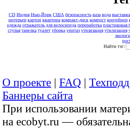
CD
Индия
Нью-Йорк
США
безопасность
ваза
вода
выставк
интерьер
картон
квартира
компакт-диск
компост
контейнер
одежда
отражатель для велосипеда
переработка
пластиковая 
стулья
тарелка
туалет
уборка
унитаз
утизизация
утилизация
эколог
пос
Найти тэг:
О проекте
|
FAQ
|
Техподд
Баннеры сайта
При использовании матери
на ecobyt.ru — обязательн