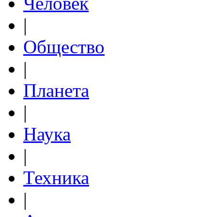
Человек
|
Общество
|
Планета
|
Наука
|
Техника
|