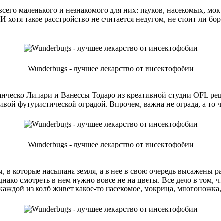
сего маленького и незнакомого для них: пауков, насекомых, мо
 хотя такое расстройство не считается недугом, не стоит ли бо
Wunderbugs - лучшее лекарство от инсектофобии
нческо Липари и Ванессы Тодаро из креативной студии OFL реш
ой футуристической оградой. Впрочем, важна не ограда, а то чт
Wunderbugs - лучшее лекарство от инсектофобии
в которые насыпана земля, а в нее в свою очередь высажены ра
однако смотреть в нем нужно вовсе не на цветы. Все дело в том,
аждой из колб живет какое-то насекомое, мокрица, многоножка,