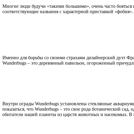
Многие люди будучи «такими большими», очень часто бояться в
соответствующие названия с характерной приставкой «фобия». И
Именно для борьбы со своими страхами дизайнерский дуэт Фра
Wunderbugs – это деревянный павильон, огороженный причудлив
Внутри ограды Wunderbugs установлены стеклянные аквариумы, 
показаться, что Wunderbugs – это свое рода ботанический сад, 
обитатели нашей планеты из царств животных и насекомых. В к