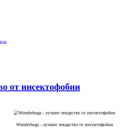
ила
во от инсектофобии
Wunderbugs - лучшее лекарство от инсектофобии