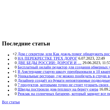
Последние статьи
+2
Дом с секретом, или Как дождь помог обнаружить ро
0
НА ПЕРЕКРЕСТКЕ ТРЕХ ДОРОГ
6.07.2023, 22:49
0
ДВЕ БЕДЫ РОССИИ: ДОРОГИ И …
29.06.2023, 11:5
0
Бесплатный онлайн редактор для создания обмерных 
+1
В Амстердаме старую школу преобразовали в 10 кварт
0
Уникальные ресторан, где можно пообедать в струях 
0
Дизайнер создаёт из бумаги неповторимые подводны
0
7 продуктов, которыми точно не стоит угощать свои
0
Шведы построили дом-теплицу на берегу озера
16.09.
0
Рюкзак на солнечных батареях, который зарядит все 
Все статьи