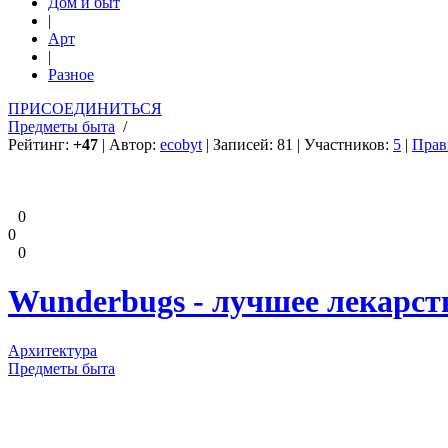
Дом и быт
|
Арт
|
Разное
ПРИСОЕДИНИТЬСЯ
Предметы быта
/
Рейтинг:
+47
| Автор:
ecobyt
| Записей: 81 | Участников:
5
|
Прав
0
0
0
Wunderbugs - лучшее лекарст
Архитектура
Предметы быта