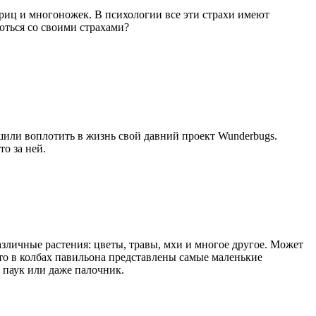
криц и многоножек. В психологии все эти страхи имеют
роться со своими страхами?
или воплотить в жизнь свой давний проект Wunderbugs.
о за ней.
зличные растения: цветы, травы, мхи и многое другое. Может
 что в колбах павильона представлены самые маленькие
 паук или даже палочник.