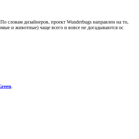
По словам дизайнеров, проект Wunderbugs направлен на то,
омые и животные) чаще всего и вовсе не догадываются ос
Green
.