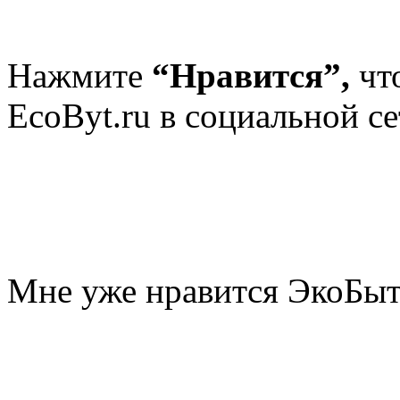
Нажмите
“Нравится”,
чт
EcoByt.ru в социальной се
Мне уже нравится ЭкоБы