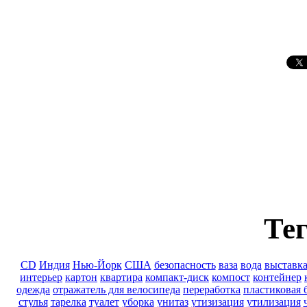
Тег
CD
Индия
Нью-Йорк
США
безопасность
ваза
вода
выставк
интерьер
картон
квартира
компакт-диск
компост
контейнер
одежда
отражатель для велосипеда
переработка
пластиковая 
стулья
тарелка
туалет
уборка
унитаз
утизизация
утилизация