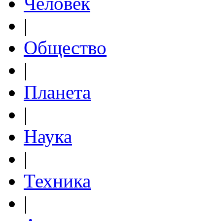
Человек
|
Общество
|
Планета
|
Наука
|
Техника
|