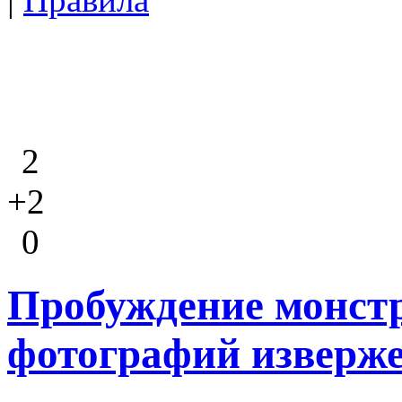
2
+2
0
Пробуждение монст
фотографий изверже