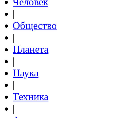
Человек
|
Общество
|
Планета
|
Наука
|
Техника
|