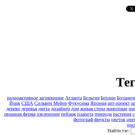
Тег
pадиоактивное загрязнение
Атланта
Бельгия
Берлин
Ботанич
Йорк
США
Сильвен Мейер
Фукусима
Япония
арт-проект
а
дерево
деревья
диета
дизайнер
дом
живая стена
животные
ин
овощная ферма
озеленение
пейзаж
планета
природа
растения
с
фотограф
фрукты
цветок
цве
пос
Найти тэг: