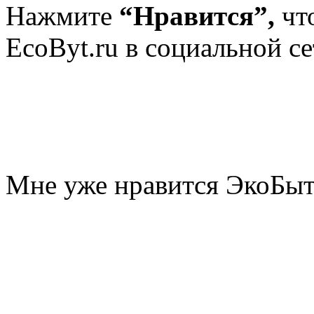
Нажмите
“Нравится”,
чт
EcoByt.ru в социальной се
Мне уже нравится ЭкоБы