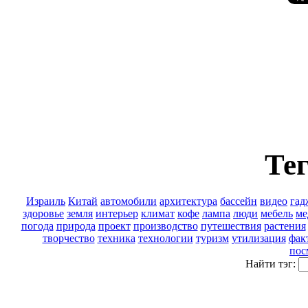
Тег
Израиль
Китай
автомобили
архитектура
бассейн
видео
гад
здоровье
земля
интерьер
климат
кофе
лампа
люди
мебель
ме
погода
природа
проект
производство
путешествия
растения
творчество
техника
технологии
туризм
утилизация
фак
пос
Найти тэг: