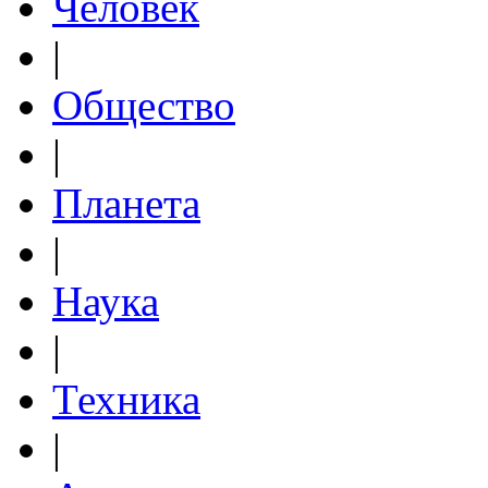
Человек
|
Общество
|
Планета
|
Наука
|
Техника
|