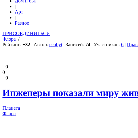
Дом и быт
|
Арт
|
Разное
ПРИСОЕДИНИТЬСЯ
Флора
/
Рейтинг:
+32
| Автор:
ecobyt
| Записей: 74 | Участников:
6
|
Прав
0
0
0
Инженеры показали миру живы
Планета
Флора