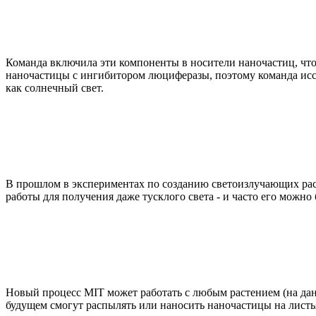
Команда включила эти компоненты в носители наночастиц, чтоб
наночастицы с ингибитором люциферазы, поэтому команда исслед
как солнечный свет.
В прошлом в экспериментах по созданию светоизлучающих раст
работы для получения даже тусклого света - и часто его можно
Новый процесс MIT может работать с любым растением (на дан
будущем смогут распылять или наносить наночастицы на листья