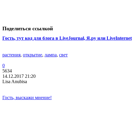
Поделиться ссылкой
Гость
, тут код для блога в LiveJournal, Я.ру или LiveInternet
растения
,
открытие
,
лампа
,
свет
0
5634
14.12.2017 21:20
Lisa Anubisa
Гость, выскажи мнение!