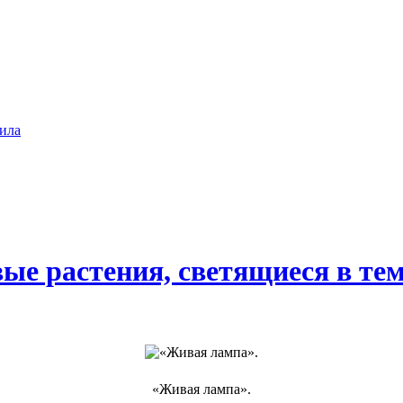
ила
е растения, светящиеся в те
«Живая лампа».