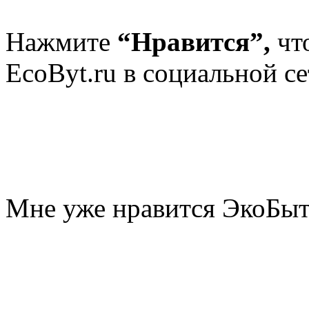
Нажмите
“Нравится”,
чт
EcoByt.ru в социальной се
Мне уже нравится ЭкоБы