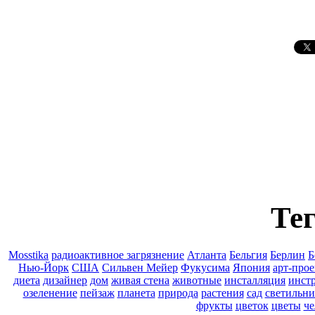
Тег
Mosstika
pадиоактивное загрязнение
Атланта
Бельгия
Берлин
Б
Нью-Йорк
США
Сильвен Мейер
Фукусима
Япония
арт-прое
диета
дизайнер
дом
живая стена
животные
инсталляция
инст
озеленение
пейзаж
планета
природа
растения
сад
светильн
фрукты
цветок
цветы
че