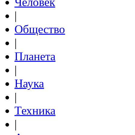
Человек
|
Общество
|
Планета
|
Наука
|
Техника
|