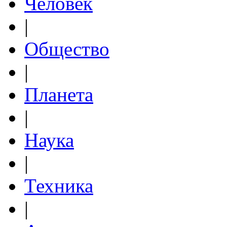
Человек
|
Общество
|
Планета
|
Наука
|
Техника
|