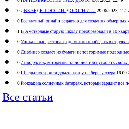
0
НА ПЕРЕКРЕСТКЕ ТРЕХ ДОРОГ
6.07.2023, 22:49
0
ДВЕ БЕДЫ РОССИИ: ДОРОГИ И …
29.06.2023, 11:5
0
Бесплатный онлайн редактор для создания обмерных 
+1
В Амстердаме старую школу преобразовали в 10 кварт
0
Уникальные ресторан, где можно пообедать в струях 
0
Дизайнер создаёт из бумаги неповторимые подводны
0
7 продуктов, которыми точно не стоит угощать свои
0
Шведы построили дом-теплицу на берегу озера
16.09.
0
Рюкзак на солнечных батареях, который зарядит все 
Все статьи