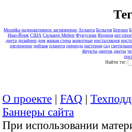
Тег
Mosstika
pадиоактивное загрязнение
Атланта
Бельгия
Берлин
Б
Нью-Йорк
США
Сильвен Мейер
Фукусима
Япония
арт-прое
диета
дизайнер
дом
живая стена
животные
инсталляция
инст
озеленение
пейзаж
планета
природа
растения
сад
светильн
фрукты
цветок
цветы
че
пос
Найти тэг:
О проекте
|
FAQ
|
Техподд
Баннеры сайта
При использовании матери