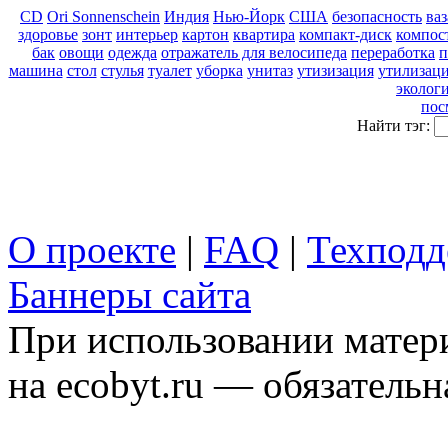
CD
Ori Sonnenschein
Индия
Нью-Йорк
США
безопасность
ваз
здоровье
зонт
интерьер
картон
квартира
компакт-диск
компос
бак
овощи
одежда
отражатель для велосипеда
переработка
п
машина
стол
стулья
туалет
уборка
унитаз
утизизация
утилизац
эколог
пос
Найти тэг:
О проекте
|
FAQ
|
Техподд
Баннеры сайта
При использовании матери
на ecobyt.ru — обязательн