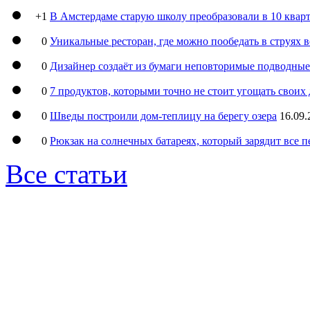
+1
В Амстердаме старую школу преобразовали в 10 кварт
0
Уникальные ресторан, где можно пообедать в струях 
0
Дизайнер создаёт из бумаги неповторимые подводны
0
7 продуктов, которыми точно не стоит угощать свои
0
Шведы построили дом-теплицу на берегу озера
16.09.
0
Рюкзак на солнечных батареях, который зарядит все 
Все статьи