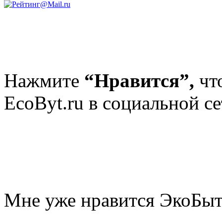
Нажмите
“Нравится”,
чт
EcoByt.ru в социальной се
Мне уже нравится ЭкоБы