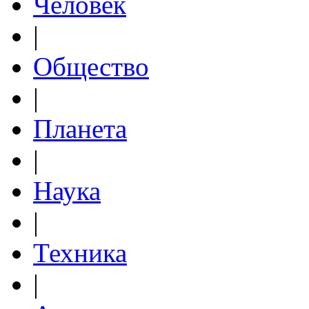
Человек
|
Общество
|
Планета
|
Наука
|
Техника
|