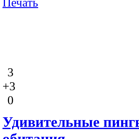
Печать
3
+3
0
Удивительные пингв
обитания.