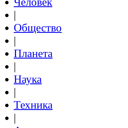
Человек
|
Общество
|
Планета
|
Наука
|
Техника
|