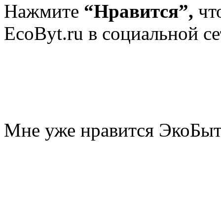
Нажмите
“Нравится”,
чт
EcoByt.ru в социальной се
Мне уже нравится ЭкоБы