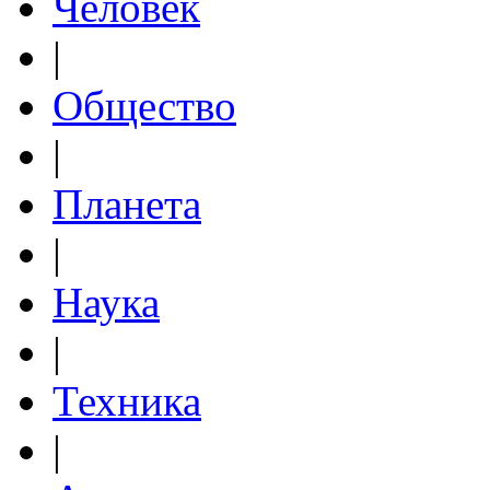
Человек
|
Общество
|
Планета
|
Наука
|
Техника
|