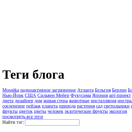
Теги блога
Mosstika
pадиоактивное загрязнение
Атланта
Бельгия
Берлин
Б
Нью-Йорк
США
Сильвен Мейер
Фукусима
Япония
арт-проект
диета
дизайнер
дом
живая стена
животные
инсталляция
инстра
озеленение
пейзаж
планета
природа
растения
сад
светильники
фрукты
цветок
цветы
человек
экзотические фрукты
экология
посмотреть все теги
Найти тэг: