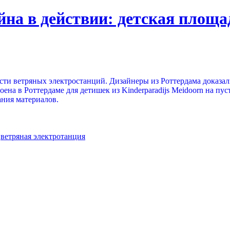
на в действии: детская площа
сти ветряных электростанций. Дизайнеры из Роттердама доказали
оена в Роттердаме для детишек из Kinderparadijs Meidoorn на п
ания материалов.
,
ветряная электротанция