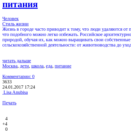
питания
Человек
Стиль жизни
Жизнь в городе часто приводит к тому, что люди удаляются от
что подобного можно легко избежать. Российское архитектурн
природой, обучая их, как можно выращивать свои собственные 
сельскохозяйственной деятельности: от животноводства до уход
читать дальше
Москва
,
дети
,
школа
,
еда
,
питание
Комментарии: 0
3633
24.01.2017 17:24
Lisa Anubisa
Печать
4
+4
0