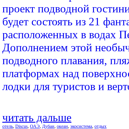
проект подводной гостини
будет состоять из 21 фант
расположенных в водах Пе
Дополнением этой необыч
подводного плавания, пл
платформах над поверхно
лодки для туристов и верт
читать дальше
отель
,
Discus
,
ОАЭ
,
Дубаи
,
океан
,
экосистема
,
отдых