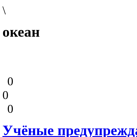
\
океан
0
0
0
Учёные предупрежда