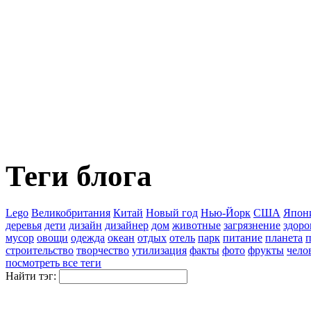
Теги блога
Lego
Великобритания
Китай
Новый год
Нью-Йорк
США
Япон
деревья
дети
дизайн
дизайнер
дом
животные
загрязнение
здоро
мусор
овощи
одежда
океан
отдых
отель
парк
питание
планета
п
строительство
творчество
утилизация
факты
фото
фрукты
чело
посмотреть все теги
Найти тэг: