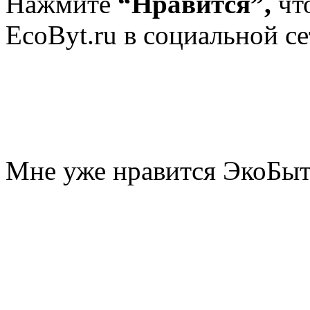
Нажмите
“Нравится”,
чт
EcoByt.ru в социальной се
Мне уже нравится ЭкоБы