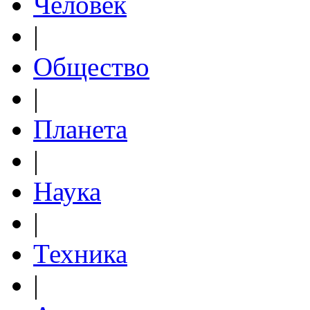
Человек
|
Общество
|
Планета
|
Наука
|
Техника
|