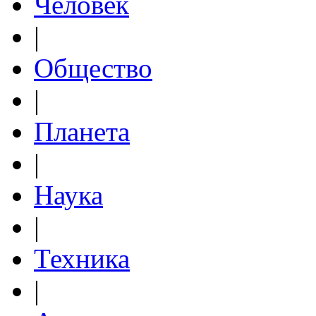
Человек
|
Общество
|
Планета
|
Наука
|
Техника
|