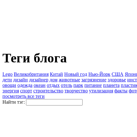
Теги блога
Lego
Великобритания
Китай
Новый год
Нью-Йорк
США
Япон
дети
дизайн
дизайнер
дом
животные
загрязнение
здоровье
инст
овощи
одежда
океан
отдых
отель
парк
питание
планета
пласти
энергия
спорт
строительство
творчество
утилизация
факты
фот
посмотреть все теги
Найти тэг: