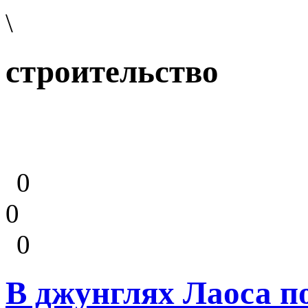
\
строительство
0
0
0
В джунглях Лаоса п