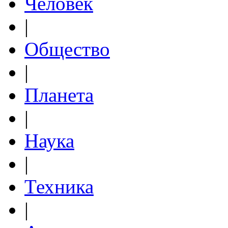
Человек
|
Общество
|
Планета
|
Наука
|
Техника
|