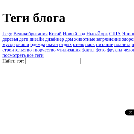
Теги блога
Lego
Великобритания
Китай
Новый год
Нью-Йорк
США
Япон
деревья
дети
дизайн
дизайнер
дом
животные
загрязнение
здоро
мусор
овощи
одежда
океан
отдых
отель
парк
питание
планета
п
строительство
творчество
утилизация
факты
фото
фрукты
чело
посмотреть все теги
Найти тэг: