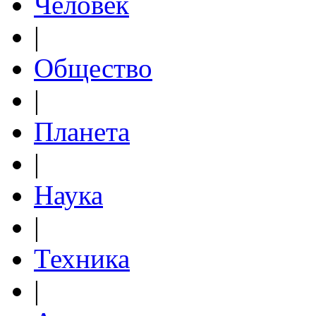
Человек
|
Общество
|
Планета
|
Наука
|
Техника
|