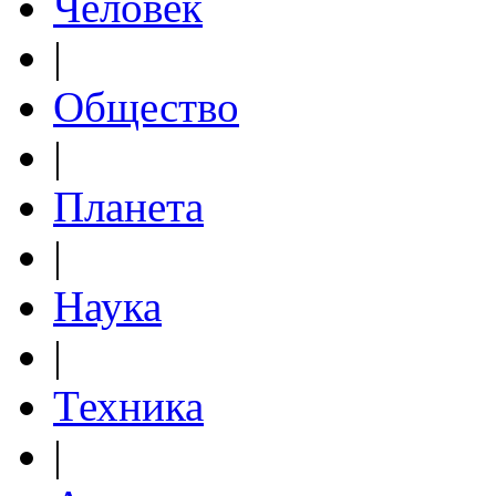
Человек
|
Общество
|
Планета
|
Наука
|
Техника
|