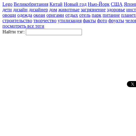
Lego
Великобритания
Китай
Новый год
Нью-Йорк
США
Япон
дети
дизайн
дизайнер
дом
животные
загрязнение
здоровье
инст
овощи
одежда
океан
оригами
отдых
отель
парк
питание
планет
строительство
творчество
утилизация
факты
фото
фрукты
чело
посмотреть все теги
Найти тэг: