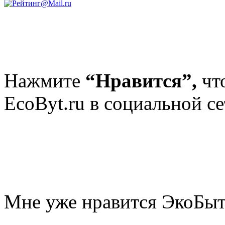
Нажмите
“Нравится”,
чт
EcoByt.ru в социальной се
Мне уже нравится ЭкоБы