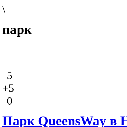
\
парк
5
+5
0
Парк QueensWay в 