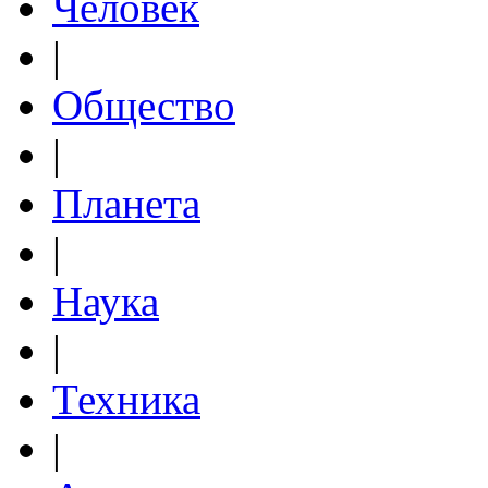
Человек
|
Общество
|
Планета
|
Наука
|
Техника
|