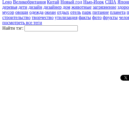
Lego
Великобритания
Китай
Новый год
Нью-Йорк
США
Япон
деревья
дети
дизайн
дизайнер
дом
животные
загрязнение
здоро
мусор
овощи
одежда
океан
отдых
отель
парк
питание
планета
п
строительство
творчество
утилизация
факты
фото
фрукты
чело
посмотреть все теги
Найти тэг: